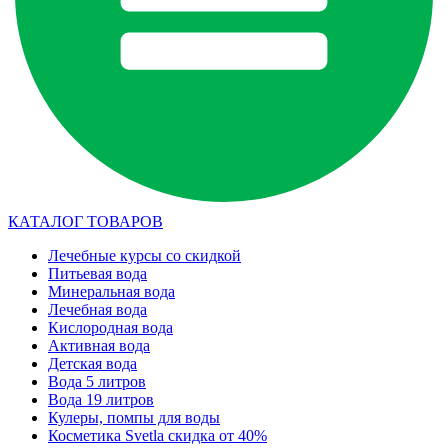
КАТАЛОГ ТОВАРОВ
Лечебные курсы со скидкой
Питьевая вода
Минеральная вода
Лечебная вода
Кислородная вода
Активная вода
Детская вода
Вода 5 литров
Вода 19 литров
Кулеры, помпы для воды
Косметика Svetla скидка от 40%