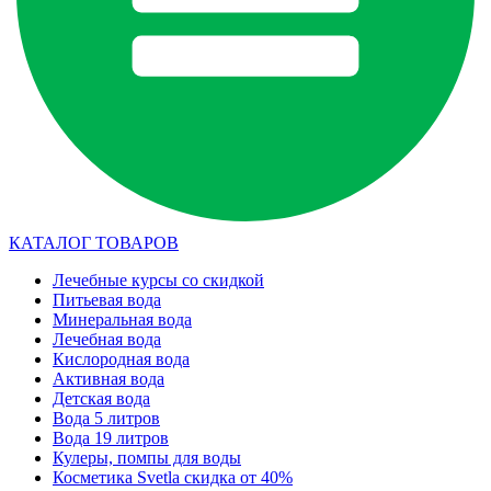
КАТАЛОГ ТОВАРОВ
Лечебные курсы со скидкой
Питьевая вода
Минеральная вода
Лечебная вода
Кислородная вода
Активная вода
Детская вода
Вода 5 литров
Вода 19 литров
Кулеры, помпы для воды
Косметика Svetla скидка от 40%