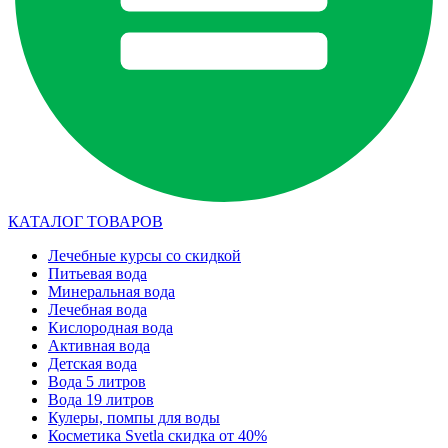
КАТАЛОГ ТОВАРОВ
Лечебные курсы со скидкой
Питьевая вода
Минеральная вода
Лечебная вода
Кислородная вода
Активная вода
Детская вода
Вода 5 литров
Вода 19 литров
Кулеры, помпы для воды
Косметика Svetla скидка от 40%