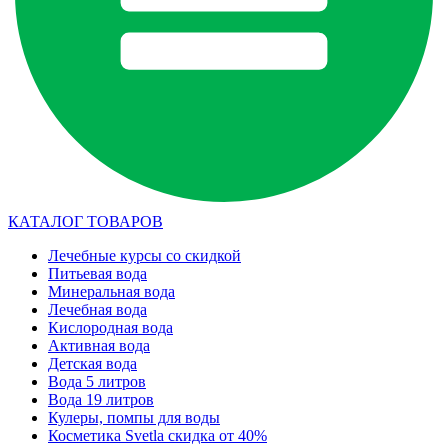
КАТАЛОГ ТОВАРОВ
Лечебные курсы со скидкой
Питьевая вода
Минеральная вода
Лечебная вода
Кислородная вода
Активная вода
Детская вода
Вода 5 литров
Вода 19 литров
Кулеры, помпы для воды
Косметика Svetla скидка от 40%