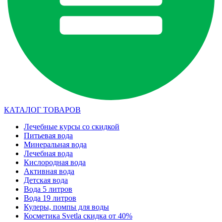
КАТАЛОГ ТОВАРОВ
Лечебные курсы со скидкой
Питьевая вода
Минеральная вода
Лечебная вода
Кислородная вода
Активная вода
Детская вода
Вода 5 литров
Вода 19 литров
Кулеры, помпы для воды
Косметика Svetla скидка от 40%