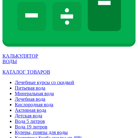
КАЛЬКУЛЯТОР
ВОДЫ
КАТАЛОГ ТОВАРОВ
Лечебные курсы со скидкой
Питьевая вода
Минеральная вода
Лечебная вода
Кислородная вода
Активная вода
Детская вода
Вода 5 литров
Вода 19 литров
Кулеры, помпы для воды
Косметика Svetla скидка от 40%