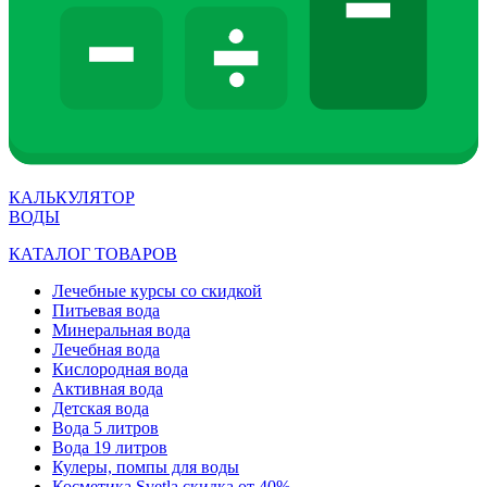
КАЛЬКУЛЯТОР
ВОДЫ
КАТАЛОГ ТОВАРОВ
Лечебные курсы со скидкой
Питьевая вода
Минеральная вода
Лечебная вода
Кислородная вода
Активная вода
Детская вода
Вода 5 литров
Вода 19 литров
Кулеры, помпы для воды
Косметика Svetla скидка от 40%