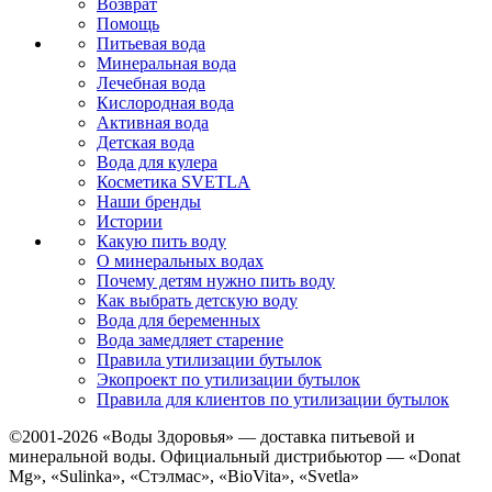
Возврат
Помощь
Питьевая вода
Минеральная вода
Лечебная вода
Кислородная вода
Активная вода
Детская вода
Вода для кулера
Косметика SVETLA
Наши бренды
Истории
Какую пить воду
О минеральных водах
Почему детям нужно пить воду
Как выбрать детскую воду
Вода для беременных
Вода замедляет старение
Правила утилизации бутылок
Экопроект по утилизации бутылок
Правила для клиентов по утилизации бутылок
©2001-2026
«Воды Здоровья»
— доставка питьевой и
минеральной воды. Официальный дистрибьютор — «Donat
Mg», «Sulinka», «Стэлмас», «BioVita», «Svetla»