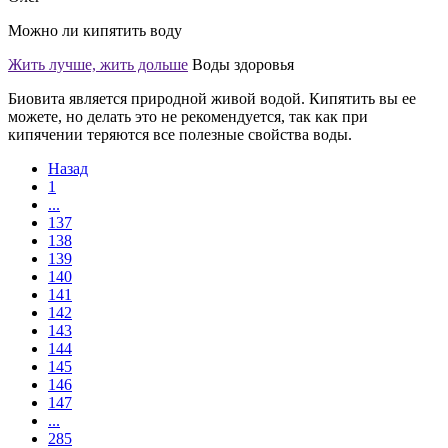
Можно ли кипятить воду
Жить лучше, жить дольше
Воды здоровья
Биовита является природной живой водой. Кипятить вы ее
можете, но делать это не рекомендуется, так как при
кипячении теряются все полезные свойства воды.
Назад
1
...
137
138
139
140
141
142
143
144
145
146
147
...
285