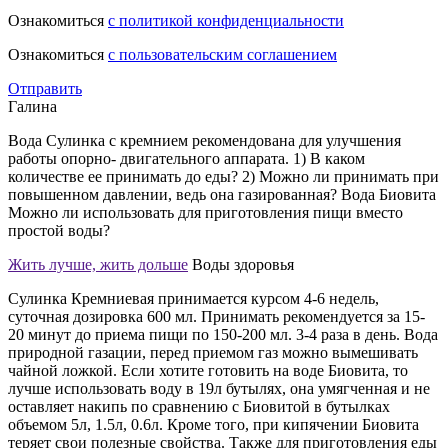
Ознакомиться
с политикой конфиденциальности
Ознакомиться
с пользовательским соглашением
Отправить
Галина
Вода Сулинка с кремнием рекомендована для улучшения
работы опорно- двигательного аппарата. 1) В каком
количестве ее принимать до еды? 2) Можно ли принимать при
повышенном давлении, ведь она газированная? Вода Биовита
Можно ли использовать для приготовления пищи вместо
простой воды?
Жить лучше, жить дольше
Воды здоровья
Сулинка Кремниевая принимается курсом 4-6 недель,
суточная дозировка 600 мл. Принимать рекомендуется за 15-
20 минут до приема пищи по 150-200 мл. 3-4 раза в день. Вода
природной газации, перед приемом газ можно вымешивать
чайной ложкой. Если хотите готовить на воде Биовита, то
лучше использовать воду в 19л бутылях, она умягченная и не
оставляет накипь по сравнению с Биовитой в бутылках
объемом 5л, 1.5л, 0.6л. Кроме того, при кипячении Биовита
теряет свои полезные свойства. Также для приготовления еды