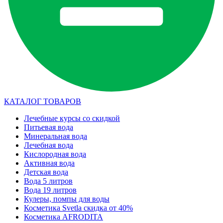
КАТАЛОГ ТОВАРОВ
Лечебные курсы со скидкой
Питьевая вода
Минеральная вода
Лечебная вода
Кислородная вода
Активная вода
Детская вода
Вода 5 литров
Вода 19 литров
Кулеры, помпы для воды
Косметика Svetla скидка от 40%
Косметика AFRODITA