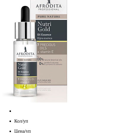
Кол/уп
Цена/уп