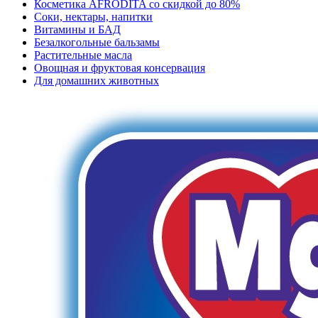
Косметика AFRODITA со скидкой до 80%
Соки, нектары, напитки
Витамины и БАД
Безалкогольные бальзамы
Растительные масла
Овощная и фруктовая консервация
Для домашних животных