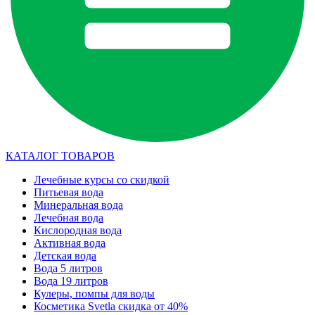
КАТАЛОГ ТОВАРОВ
Лечебные курсы со скидкой
Питьевая вода
Минеральная вода
Лечебная вода
Кислородная вода
Активная вода
Детская вода
Вода 5 литров
Вода 19 литров
Кулеры, помпы для воды
Косметика Svetla скидка от 40%