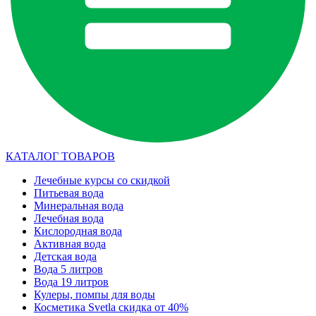
КАТАЛОГ ТОВАРОВ
Лечебные курсы со скидкой
Питьевая вода
Минеральная вода
Лечебная вода
Кислородная вода
Активная вода
Детская вода
Вода 5 литров
Вода 19 литров
Кулеры, помпы для воды
Косметика Svetla скидка от 40%