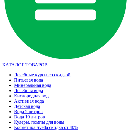
КАТАЛОГ ТОВАРОВ
Лечебные курсы со скидкой
Питьевая вода
Минеральная вода
Лечебная вода
Кислородная вода
Активная вода
Детская вода
Вода 5 литров
Вода 19 литров
Кулеры, помпы для воды
Косметика Svetla скидка от 40%