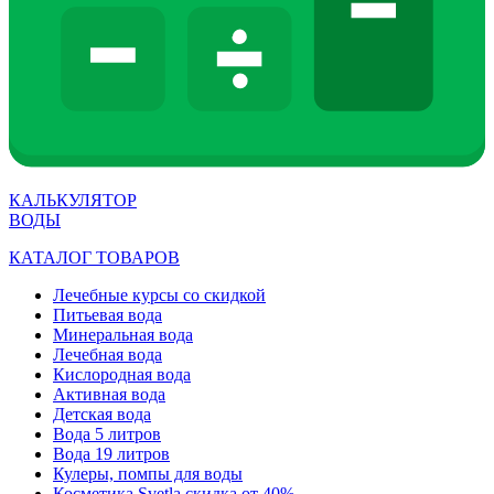
КАЛЬКУЛЯТОР
ВОДЫ
КАТАЛОГ ТОВАРОВ
Лечебные курсы со скидкой
Питьевая вода
Минеральная вода
Лечебная вода
Кислородная вода
Активная вода
Детская вода
Вода 5 литров
Вода 19 литров
Кулеры, помпы для воды
Косметика Svetla скидка от 40%