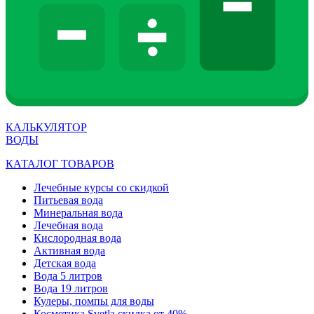
КАЛЬКУЛЯТОР
ВОДЫ
КАТАЛОГ ТОВАРОВ
Лечебные курсы со скидкой
Питьевая вода
Минеральная вода
Лечебная вода
Кислородная вода
Активная вода
Детская вода
Вода 5 литров
Вода 19 литров
Кулеры, помпы для воды
Косметика Svetla скидка от 40%